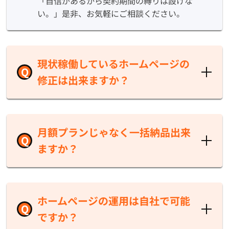
「自信があるから契約期間の縛りは設けな
い。」是非、お気軽にご相談ください。
現状稼働しているホームページの
Q
修正は出来ますか？
A
もちろん修正可能です。
他社で制作したホームページでも修正する場合
月額プランじゃなく一括納品出来
Q
は、サーバーに接続する為の情報が必要となり
ますか？
ます。また、ホームページ管理を弊社が請け負
うことも可能です。
A
サイト納品も可能です。
自社でサーバー管理したい。もしくはサイトの
ホームページの運用は自社で可能
Q
修正担当者が自社にいる。など、自社
（もしく
ですか？
は別の管理会社）
で管理したい場合にはサイト