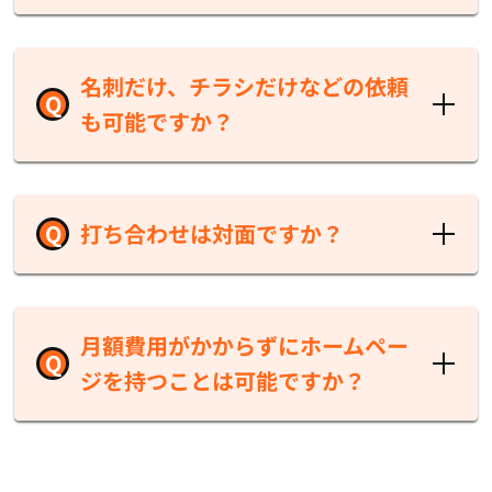
データの納品も可能です。お気軽にご相談くだ
さい。
A
もちろん運用可能です。
サイト運用（「お知らせ」などのブログ機能）
名刺だけ、チラシだけなどの依頼
Q
は自社で行えるようにするのがCMS（Contents
も可能ですか？
Management System）です。「何を書いてい
いのか分からない」などの運用面でもサポート
致します。
A
もちろん単発のお仕事も請け負います。
弊社のお客様には名刺だけ依頼していただくお
Q
打ち合わせは対面ですか？
客様も数多くいらっしゃいます。もちろんポス
ターやパンフレット、中には動画作成だけ依頼
していただくお客様もいらっしゃいます。詳し
A
対面でもオンラインでも可能です。
くは
その他単発のお仕事
（料金表）
を御覧くだ
関東圏（東京都、神奈川県、埼玉県、千葉県、
月額費用がかからずにホームペー
Q
さい。
群馬県、栃木県、茨城県）でしたらお伺いして
ジを持つことは可能ですか？
対面でのお打ち合わせが可能です。もちろんオ
ンラインでのお打ち合わせも可能です。関東圏
以外のお客様は基本的にオンラインでの制作進
A
独自ドメインで運用する場合は、不可能です。
行となります。また、必要に応じて会社の資料
ホームページを納品してもらい自社運用をする