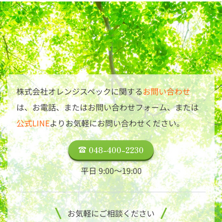
等（紙データ）をご送付いただきホームページ
場合でも、必ずどこかのホスティングサービス
に反映していくことも可能です。
会社（ウェブサーバー）と契約する必要があり
ます。フリーブログサービスや、ソーシャルメ
ディアプラットフォームを利用する場合は、こ
の限りではありませんが、様々な制約が存在し
ます。
株式会社オレンジスペックに関する
お問い合わせ
は、
お電話、またはお問い合わせフォーム、または
公式LINE
よりお気軽にお問い合わせください。
048-400-2230
平日 9:00〜19:00
お気軽にご相談ください