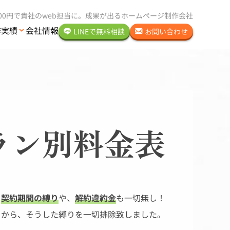
000円で貴社のweb担当に。
成果が出るホームページ制作会社
作実績
会社情報
LINEで
無料
相談
お問い合わせ
ラン別料金表
、
契約期間の縛り
や、
解約違約金
も一切無し！
るから、そうした縛りを一切排除致しました。