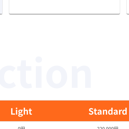
ction
Light
Standard
0円
220,000円