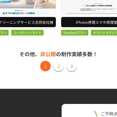
Anクリーニングサービス合同会社様
iPhone修理スマホ修理
dプラン
コーポレートサイト
Standardプラン
オウンドメディ
その他、
非公開
の制作実績多数！
1
2
3
ご不明