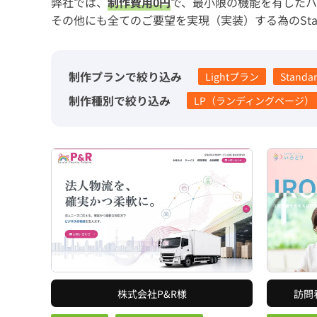
弊社では、
制作費用0円
で、最小限の機能を有したハ
その他にも全てのご要望を実現（実装）する為のStan
制作プランで絞り込み
Lightプラン
Stand
制作種別で絞り込み
LP（ランディングページ）
株式会社P&R様
訪問