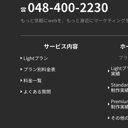
048-400-2230
もっと気軽にwebを、
もっと身近にマーケティング
サービス内容
ホ
プラ
Lightプラン
Light
プラン別料金表
実績
料金一覧
Stand
制作実
よくある質問
Premi
制作実
その他