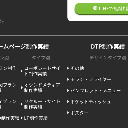
LINEで
無料
相
を。
ームページ制作実績
DTP制作実績
ン別
タイプ別
デザインタイプ別
プラン制作
コーポレートサイ
その他
ト制作実績
チラシ・フライヤー
ardプラン
オウンドメディア
績
制作実績
パンフレット・メニュー
umプラン
リクルートサイト
ポケットティッシュ
績
制作実績
ポスター
の制作実績
LP制作実績