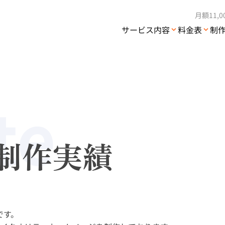
月額11,
サービス内容
料金表
制
te
制作実績
です。