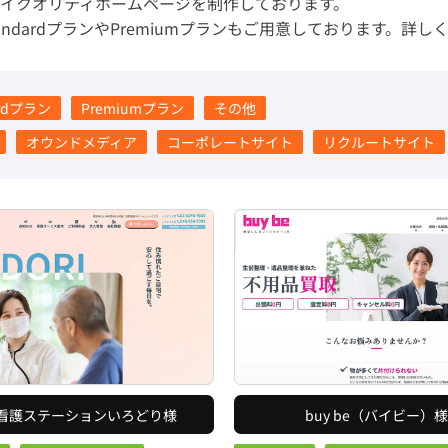
イクオリティホームページを制作しております。
dardプランやPremiumプランもご用意しております。詳し
ardプラン
Premiumプラン
その他
オウンドメディア
コーポレートサイト
リクルートサイト
看護ステーションいろどり様
buy be（バイビー）様