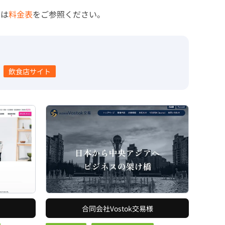
くは
料金表
をご参照ください。
飲食店サイト
合同会社Vostok交易様