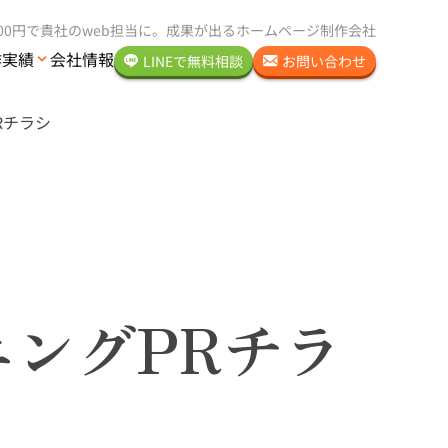
000円で貴社のweb担当に。
成果が出るホームページ制作会社
作実績
会社情報
LINEで
無料
相談
お問い合わせ
Rチラシ
ングPRチラ