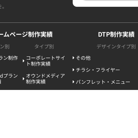
を。
ームページ制作実績
DTP制作実績
ン別
タイプ別
デザインタイプ別
プラン制作
コーポレートサイ
その他
ト制作実績
チラシ・フライヤー
ardプラン
オウンドメディア
績
制作実績
パンフレット・メニュー
umプラン
リクルートサイト
ポケットティッシュ
績
制作実績
ポスター
の制作実績
LP制作実績