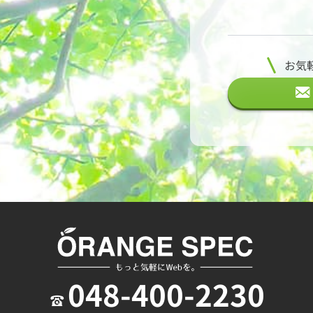
お気
048-400-2230