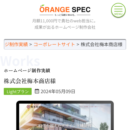
MENU
月額11,000円で貴社のweb担当に。
成果が出るホームページ制作会社
ージ制作実績
コーポレートサイト
株式会社梅本商店様
Works
ホームページ制作実績
株式会社梅本商店様
2024年05月09日
Lightプラン