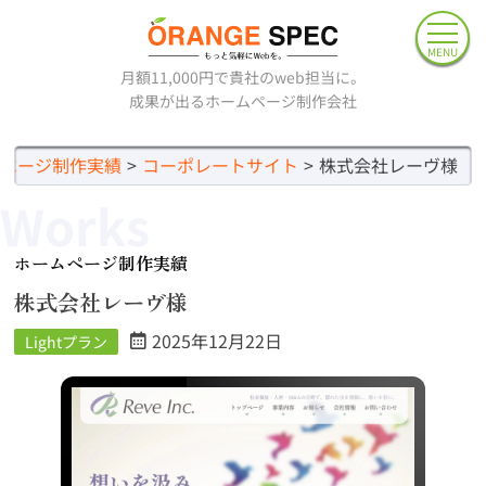
MENU
月額11,000円で貴社のweb担当に。
成果が出るホームページ制作会社
ページ制作実績
コーポレートサイト
株式会社レーヴ様
Works
ホームページ制作実績
株式会社レーヴ様
2025年12月22日
Lightプラン