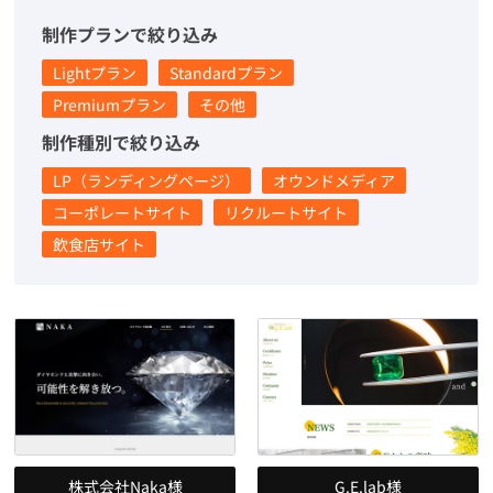
制作プランで絞り込み
Lightプラン
Standardプラン
Premiumプラン
その他
制作種別で絞り込み
LP（ランディングページ）
オウンドメディア
コーポレートサイト
リクルートサイト
飲食店サイト
株式会社Naka様
G.E.lab様