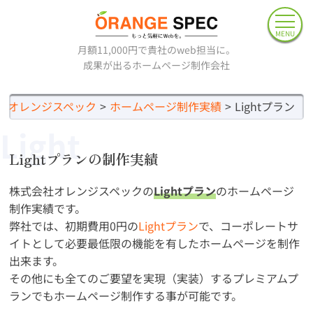
MENU
月額11,000円で貴社のweb担当に。
成果が出るホームページ制作会社
社オレンジスペック
ホームページ制作実績
Lightプラン
Light
Lightプランの制作実績
株式会社オレンジスペックの
Lightプラン
のホームページ
制作実績です。
弊社では、初期費用0円の
Lightプラン
で、コーポレートサ
イトとして必要最低限の機能を有したホームページを制作
出来ます。
その他にも全てのご要望を実現（実装）するプレミアムプ
ランでもホームページ制作する事が可能です。